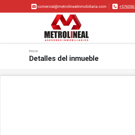
comercial@metrolinealinmobiliaria.com
+576056
Inicio
Detalles del inmueble