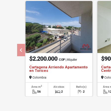
$2.200.000
$90
COP
| Alquiler
Cartagena Arriendo Apartamento
Carta
en Torices
Centr
Colombia
Colo
2
Área m
Alcobas
Baño(s)
Área 
56
2
2
1