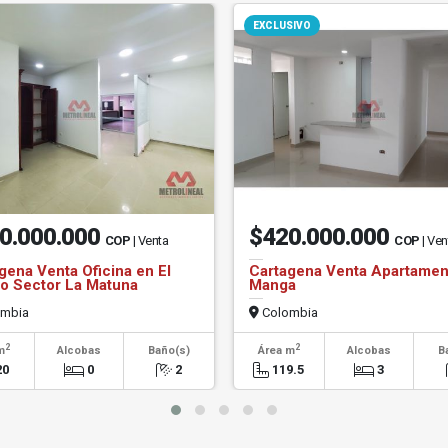
EXCLUSIVO
0.000.000
$420.000.000
COP
| Venta
COP
| Ven
gena Venta Oficina en El
Cartagena Venta Apartamen
o Sector La Matuna
Manga
mbia
Colombia
2
2
m
Alcobas
Baño(s)
Área m
Alcobas
B
20
0
2
119.5
3