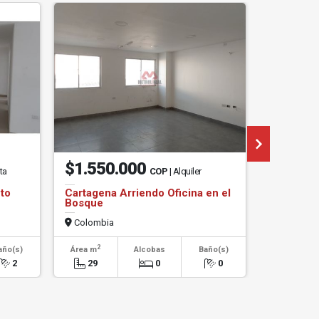
$1.550.000
$6.00
ta
COP
| Alquiler
to
Cartagena Arriendo Oficina en el
Cartagena
Bosque
Mamonal
Colombia
Colombi
2
2
año(s)
Área m
Alcobas
Baño(s)
Área m
2
29
0
0
105