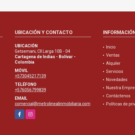
UBICACIÓN Y CONTACTO
INFORMACIÓ
a
UBICACIÓN
Inicio
Getsemani, Cll Larga 10B - 04
Ventas
Cartagena de Indias - Bolívar -
Colombia
Alquiler
MÓVIL
Servicios
+573045217139
Novedades
TELÉFONO
Nuestra Empre
+576056799839
Contáctenos
EMAIL
comercial@metrolinealinmobiliaria.com
Políticas de pr
Facebook
Instagram