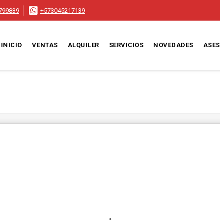
799839
+573045217139
INICIO
VENTAS
ALQUILER
SERVICIOS
NOVEDADES
ASE