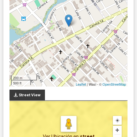
200 m
500 ft
Leaflet
| Wasi - ©
OpenStreetMap
Street View
Ver Ubicación
en
street