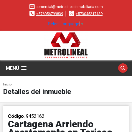
comercial@metrolinealinmobiliaria.com
+576056799839
+573045217139
Select Language
▼
MENÚ
Inicio
Detalles del inmueble
Código
. 9452162
Cartagena Arriendo