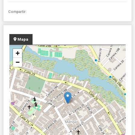
Compartir:
Mapa
+
−