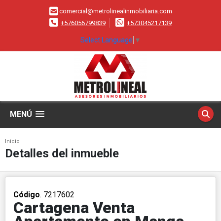
comercial@metrolinealinmobiliaria.com
+576056799839
+573045217139
Select Language
▼
MENÚ
Inicio
Detalles del inmueble
Código
. 7217602
Cartagena Venta