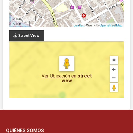
200 m
500 ft
Leaflet
| Wasi - ©
OpenStreetMap
Street View
Ver Ubicación
en
street
view
QUIÉNES SOMOS