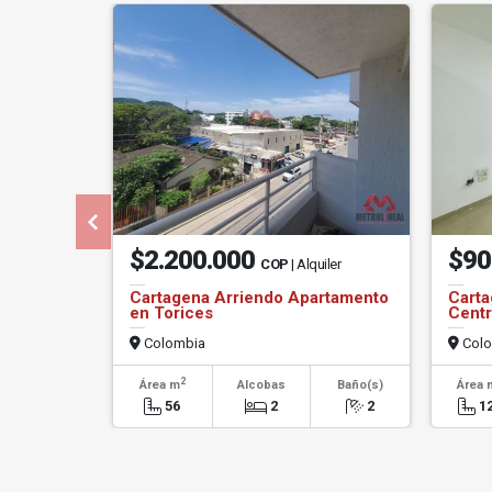
$2.200.000
$90
COP
| Alquiler
Cartagena Arriendo Apartamento
Carta
en Torices
Centr
Colombia
Colo
2
Área m
Alcobas
Baño(s)
Área 
56
2
2
1