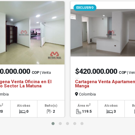
EXCLUSIVO
0.000.000
$420.000.000
COP
| Venta
COP
| Ven
gena Venta Oficina en El
Cartagena Venta Apartamen
o Sector La Matuna
Manga
mbia
Colombia
2
2
m
Alcobas
Baño(s)
Área m
Alcobas
B
20
0
2
119.5
3