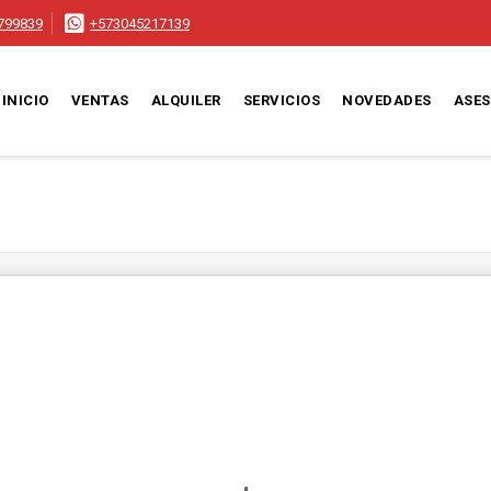
799839
+573045217139
INICIO
VENTAS
ALQUILER
SERVICIOS
NOVEDADES
ASE