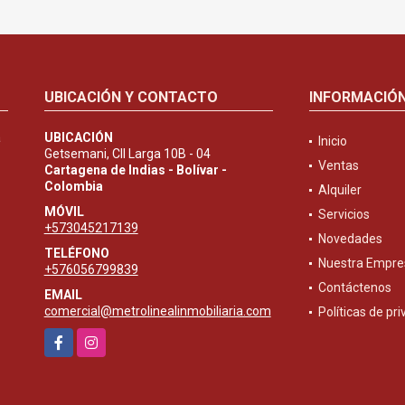
UBICACIÓN Y CONTACTO
INFORMACIÓ
a
UBICACIÓN
Inicio
Getsemani, Cll Larga 10B - 04
Ventas
Cartagena de Indias - Bolívar -
Colombia
Alquiler
MÓVIL
Servicios
+573045217139
Novedades
TELÉFONO
Nuestra Empre
+576056799839
Contáctenos
EMAIL
comercial@metrolinealinmobiliaria.com
Políticas de pr
Facebook
Instagram