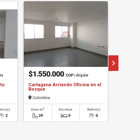
$1.550.000
$6.00
ta
COP
| Alquiler
to
Cartagena Arriendo Oficina en el
Cartagena
Bosque
Mamonal
Colombia
Colombi
2
2
año(s)
Área m
Alcobas
Baño(s)
Área m
2
29
0
0
105