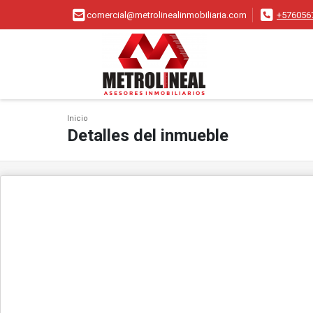
comercial@metrolinealinmobiliaria.com
+576056
Inicio
Detalles del inmueble