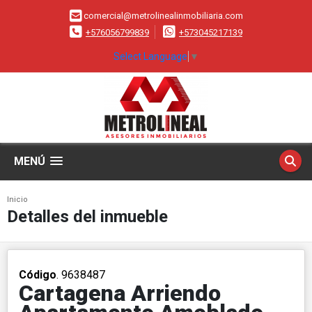
comercial@metrolinealinmobiliaria.com
+576056799839
+573045217139
Select Language
▼
MENÚ
Inicio
Detalles del inmueble
Código
. 9638487
Cartagena Arriendo