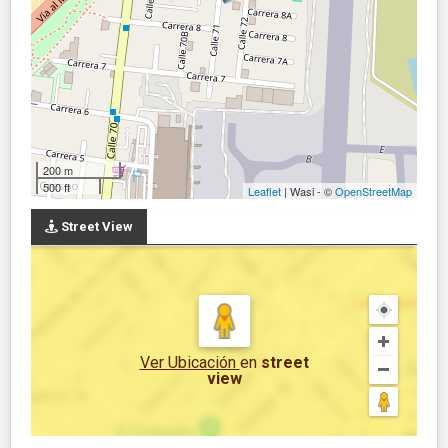
200 m
500 ft
Leaflet
| Wasi - ©
OpenStreetMap
Street View
Ver Ubicación
en
street
view