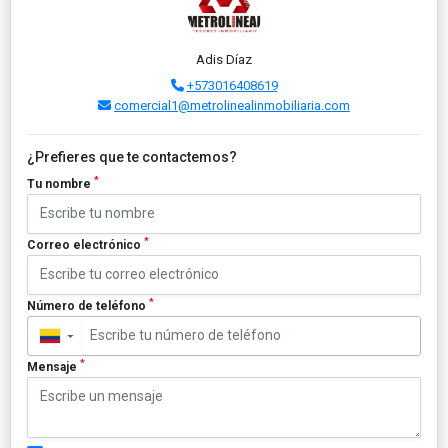
Adis Díaz
+573016408619
comercial1@metrolinealinmobiliaria.com
¿Prefieres que te contactemos?
*
Tu nombre
*
Correo electrónico
*
Número de teléfono
▼
*
Mensaje