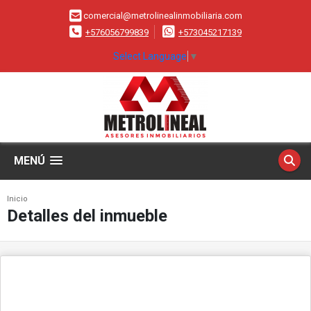
comercial@metrolinealinmobiliaria.com
+576056799839
+573045217139
Select Language
▼
MENÚ
Inicio
Detalles del inmueble