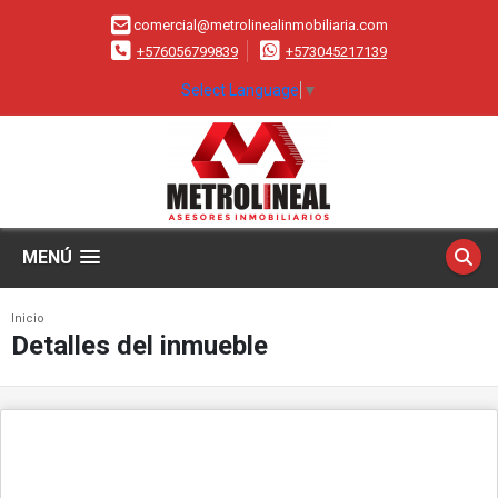
comercial@metrolinealinmobiliaria.com
+576056799839
+573045217139
Select Language
▼
MENÚ
Inicio
Detalles del inmueble