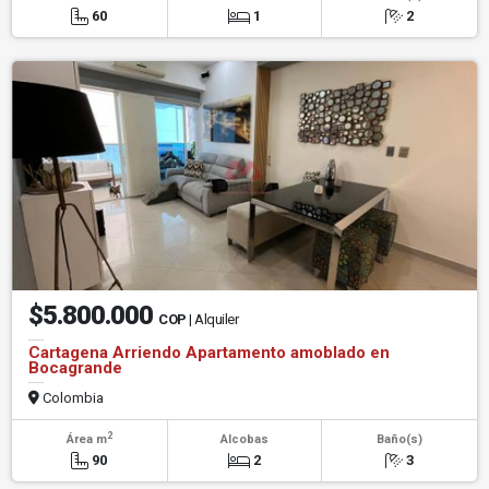
60
1
2
$5.800.000
COP
| Alquiler
Cartagena Arriendo Apartamento amoblado en
Bocagrande
Colombia
2
Área m
Alcobas
Baño(s)
90
2
3