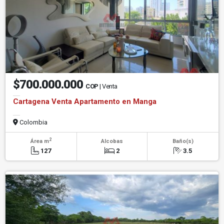
$700.000.000
COP
| Venta
Cartagena Venta Apartamento en Manga
Colombia
2
Área m
Alcobas
Baño(s)
127
2
3.5