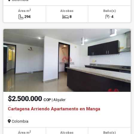
2
Área m
Alcobas
Baño(s)
294
8
4
$2.500.000
COP
| Alquiler
Cartagena Arriendo Apartamento en Manga
Colombia
2
Área m
Alcobas
Baño(s)