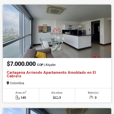
$7.000.000
COP
| Alquiler
Cartagena Arriendo Apartamento Amoblado en El
Cabrero
Colombia
2
Área m
Alcobas
Baño(s)
145
3
3