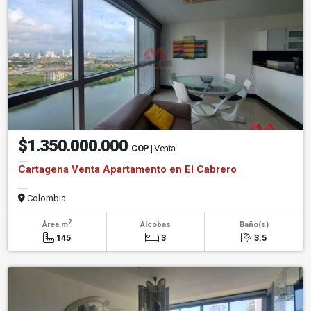
$1.350.000.000
COP
| Venta
Cartagena Venta Apartamento en El Cabrero
Colombia
2
Área m
Alcobas
Baño(s)
145
3
3.5