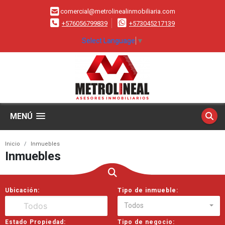
comercial@metrolinealinmobiliaria.com
+576056799839
+573045217139
Select Language
▼
MENÚ
Inicio
Inmuebles
Inmuebles
Ubicación:
Tipo de inmueble:
Todos
Estado Propiedad:
Tipo de negocio: