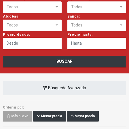
Todos
Todos
Alcobas:
Baños:
Todos
Todos
Precio desde:
Precio hasta:
BUSCAR
Búsqueda Avanzada
Ordenar por:
Más nuevo
Menor precio
Mayor precio