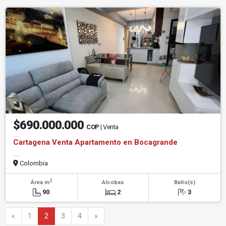
$690.000.000
COP
| Venta
Cartagena Venta Apartamento en Bocagrande
Colombia
2
Área m
Alcobas
Baño(s)
90
2
3
Anterior
Siguiente
«
1
2
3
4
»