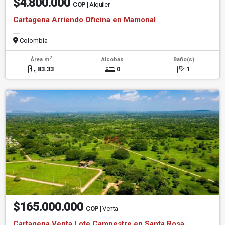
$4.800.000
COP
| Alquiler
Cartagena Arriendo Oficina en Mamonal
Colombia
2
Área m
Alcobas
Baño(s)
83.33
0
1
$165.000.000
COP
| Venta
Cartagena Venta Lote Campestre en Santa Rosa