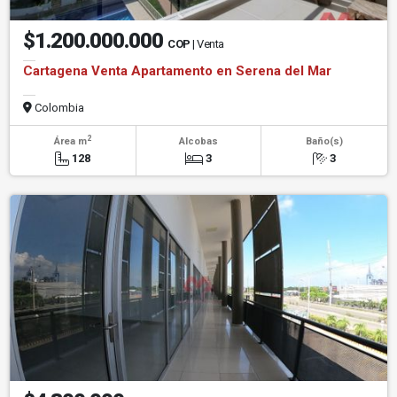
$1.200.000.000
COP
| Venta
Cartagena Venta Apartamento en Serena del Mar
Colombia
2
Área m
Alcobas
Baño(s)
128
3
3