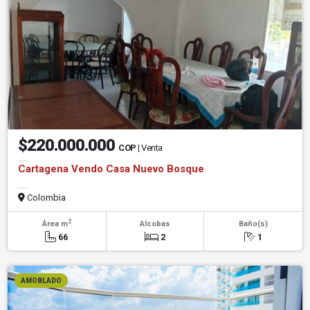
$220.000.000
COP
| Venta
Cartagena Vendo Casa Nuevo Bosque
Colombia
2
Área m
Alcobas
Baño(s)
66
2
1
AMOBLADO