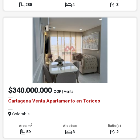
280
4
3
$340.000.000
COP
| Venta
Cartagena Venta Apartamento en Torices
Colombia
2
Área m
Alcobas
Baño(s)
59
3
2