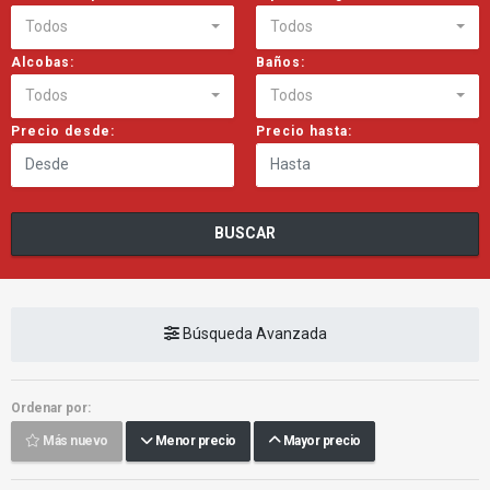
Todos
Todos
Alcobas:
Baños:
Todos
Todos
Precio desde:
Precio hasta:
BUSCAR
Búsqueda Avanzada
Ordenar por:
Más nuevo
Menor precio
Mayor precio