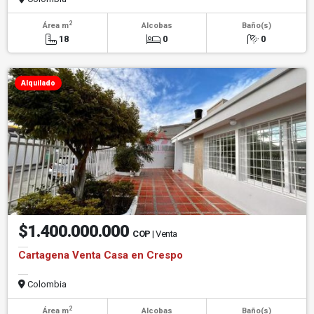
2
Área m
Alcobas
Baño(s)
18
0
0
Alquilado
$1.400.000.000
COP
| Venta
Cartagena Venta Casa en Crespo
Colombia
2
Área m
Alcobas
Baño(s)