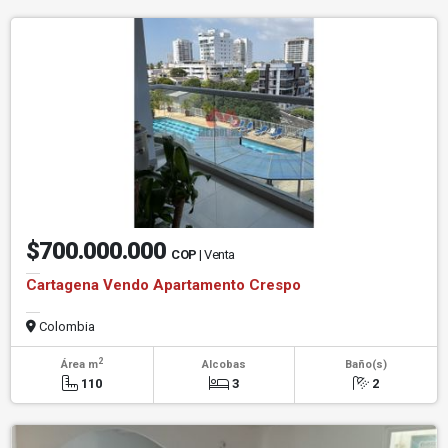
$700.000.000
COP
| Venta
Cartagena Vendo Apartamento Crespo
Colombia
2
Área m
Alcobas
Baño(s)
110
3
2