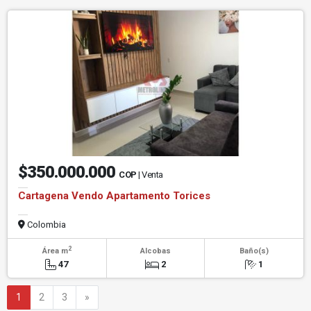
$350.000.000
COP
| Venta
Cartagena Vendo Apartamento Torices
Colombia
2
Área m
Alcobas
Baño(s)
47
2
1
Siguiente
1
2
3
»