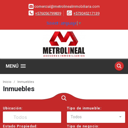
comercial@metrolinealinmobiliaria.com
+576056799839
+573045217139
Select Language
▼
MENÚ
Inicio
Inmuebles
Inmuebles
Ubicación:
Tipo de inmueble:
Todos
Estado Propiedad:
Tipo de negocio: