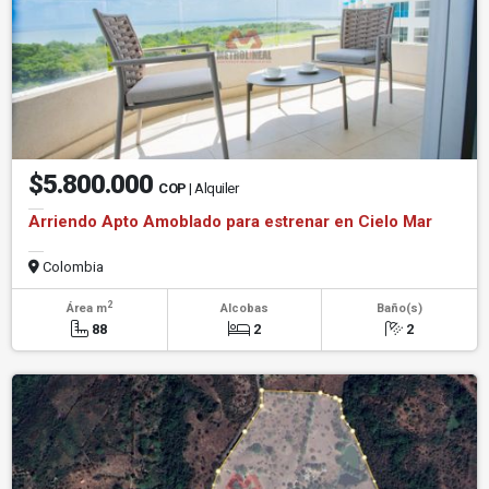
$5.800.000
COP
| Alquiler
Arriendo Apto Amoblado para estrenar en Cielo Mar
Colombia
2
Área m
Alcobas
Baño(s)
88
2
2