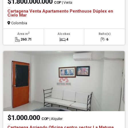
$1.800.000.000
COP
| Venta
Cartagena Venta Apartamento Penthouse Dúplex en
Cielo Mar
Colombia
2
Área m
Alcobas
Baño(s)
260.71
4
6
$1.000.000
COP
| Alquiler
Cartagena Arriendo Oficina centro sector La Matuna