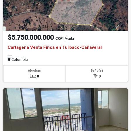
$5.750.000.000
COP
| Venta
Cartagena Venta Finca en Turbaco-Cañaveral
Colombia
Alcobas
Baño(s)
0
0