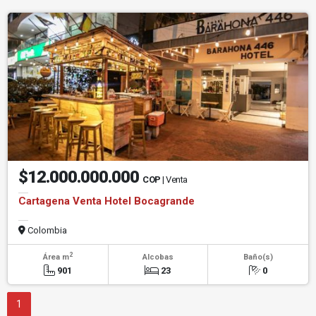
$12.000.000.000
COP
| Venta
Cartagena Venta Hotel Bocagrande
Colombia
2
Área m
Alcobas
Baño(s)
901
23
0
1