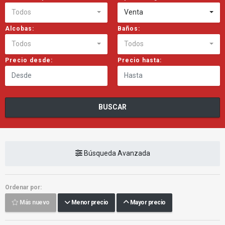
Todos
Venta
Alcobas:
Baños:
Todos
Todos
Precio desde:
Precio hasta:
BUSCAR
Búsqueda Avanzada
Ordenar por:
Más nuevo
Menor precio
Mayor precio