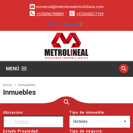
comercial@metrolinealinmobiliaria.com
+576056799839
+573045217139
Select Language
▼
MENÚ
Inicio
Inmuebles
Inmuebles
Ubicación:
Tipo de inmueble:
Hoteles
Estado Propiedad:
Tipo de negocio: