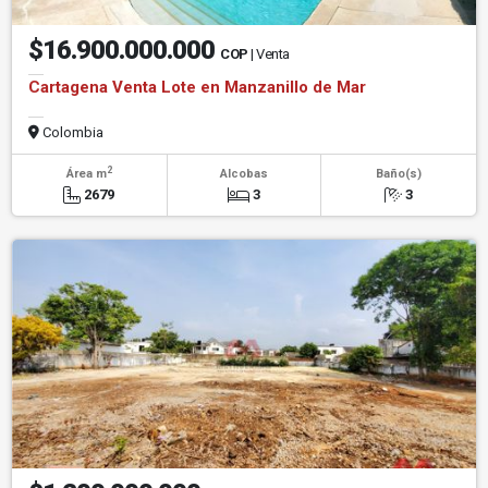
$16.900.000.000
COP
| Venta
Cartagena Venta Lote en Manzanillo de Mar
Colombia
2
Área m
Alcobas
Baño(s)
2679
3
3