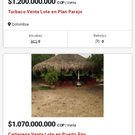
$1.200.000.000
COP
| Venta
Turbaco Venta Lote en Plan Parejo
Colombia
Alcobas
Baño(s)
0
0
$1.070.000.000
COP
| Venta
Cartagena Venta Lote en Puerto Rey