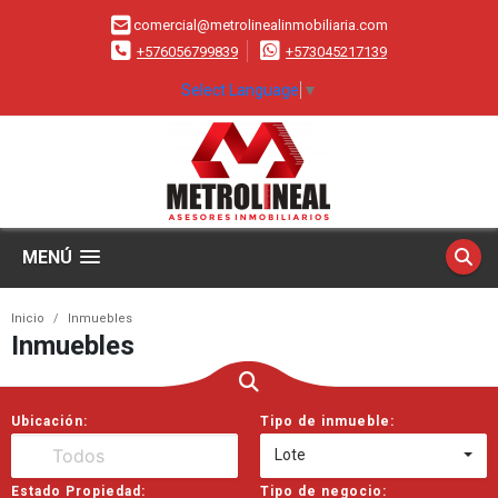
comercial@metrolinealinmobiliaria.com
+576056799839
+573045217139
Select Language
▼
MENÚ
Inicio
Inmuebles
Inmuebles
Ubicación:
Tipo de inmueble:
Lote
Estado Propiedad:
Tipo de negocio: