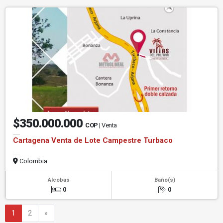
$350.000.000
COP
| Venta
Cartagena Venta de Lote Campestre Turbaco
Colombia
Alcobas
Baño(s)
0
0
Siguiente
1
2
»