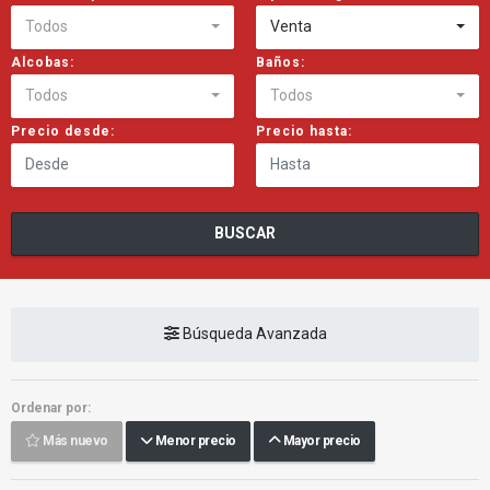
Todos
Venta
Alcobas:
Baños:
Todos
Todos
Precio desde:
Precio hasta:
BUSCAR
Búsqueda Avanzada
Ordenar por:
Más nuevo
Menor precio
Mayor precio