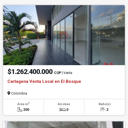
$1.262.400.000
COP
| Venta
Cartagena Venta Local en El Bosque
Colombia
2
Área m
Alcobas
Baño(s)
200
0
2