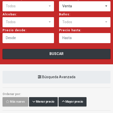
Todos
Venta
Alcobas:
Baños:
Todos
Todos
Precio desde:
Precio hasta:
BUSCAR
Búsqueda Avanzada
Ordenar por:
Más nuevo
Menor precio
Mayor precio