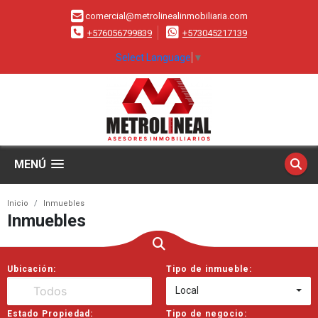
comercial@metrolinealinmobiliaria.com
+576056799839
+573045217139
Select Language
▼
MENÚ
Inicio
Inmuebles
Inmuebles
Ubicación:
Tipo de inmueble:
Local
Estado Propiedad:
Tipo de negocio: