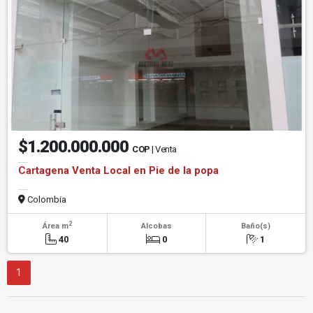
$1.200.000.000
COP
| Venta
Cartagena Venta Local en Pie de la popa
Colombia
2
Área m
Alcobas
Baño(s)
40
0
1
1