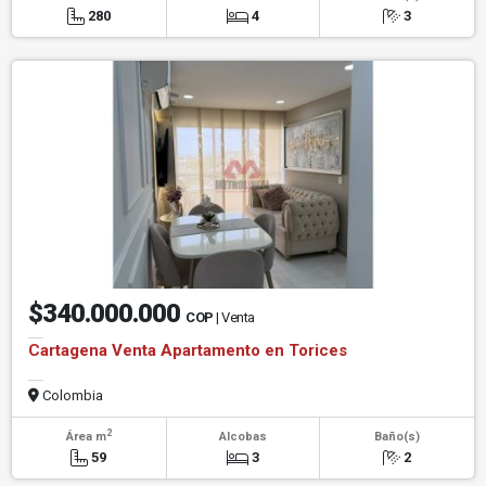
280
4
3
$340.000.000
COP
| Venta
Cartagena Venta Apartamento en Torices
Colombia
2
Área m
Alcobas
Baño(s)
59
3
2