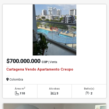
$700.000.000
COP
| Venta
Cartagena Vendo Apartamento Crespo
Colombia
2
Área m
Alcobas
Baño(s)
110
3
2