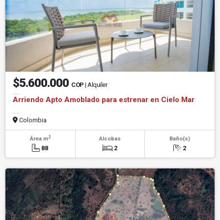
$5.600.000
COP
| Alquiler
Arriendo Apto Amoblado para estrenar en Cielo Mar
Colombia
2
Área m
Alcobas
Baño(s)
88
2
2