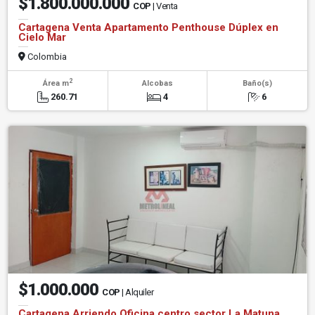
$1.800.000.000
COP
| Venta
Cartagena Venta Apartamento Penthouse Dúplex en
Cielo Mar
Colombia
2
Área m
Alcobas
Baño(s)
260.71
4
6
$1.000.000
COP
| Alquiler
Cartagena Arriendo Oficina centro sector La Matuna