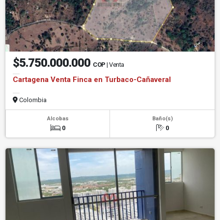
$5.750.000.000
COP
| Venta
Cartagena Venta Finca en Turbaco-Cañaveral
Colombia
Alcobas
Baño(s)
0
0