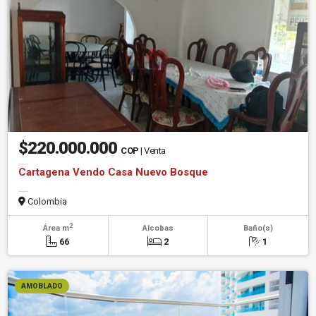
$220.000.000
COP
| Venta
Cartagena Vendo Casa Nuevo Bosque
Colombia
2
Área m
Alcobas
Baño(s)
66
2
1
AMOBLADO