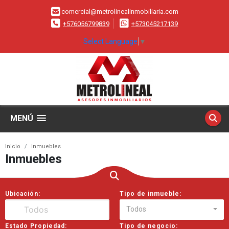
comercial@metrolinealinmobiliaria.com
+576056799839
+573045217139
Select Language
▼
MENÚ
Inicio
Inmuebles
Inmuebles
Ubicación:
Tipo de inmueble:
Todos
Estado Propiedad:
Tipo de negocio: