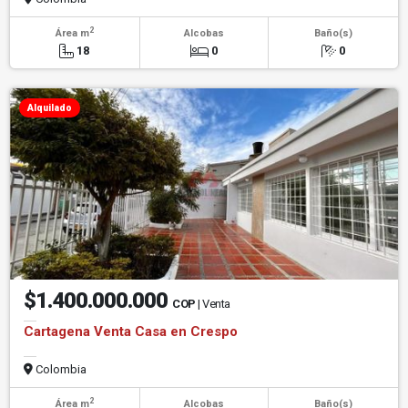
2
Área m
Alcobas
Baño(s)
18
0
0
Alquilado
$1.400.000.000
COP
| Venta
Cartagena Venta Casa en Crespo
Colombia
2
Área m
Alcobas
Baño(s)