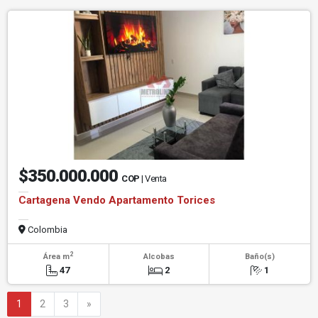
$350.000.000
COP
| Venta
Cartagena Vendo Apartamento Torices
Colombia
2
Área m
Alcobas
Baño(s)
47
2
1
Siguiente
1
2
3
»