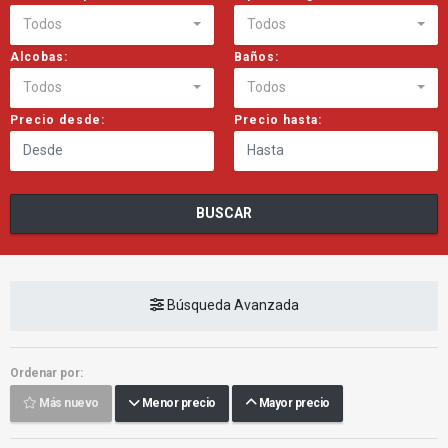
Todos
Todos
Alcobas:
Baños:
Todos
Todos
Precio desde:
Precio hasta:
BUSCAR
Búsqueda Avanzada
Ordenar por:
Más nuevo
Menor precio
Mayor precio