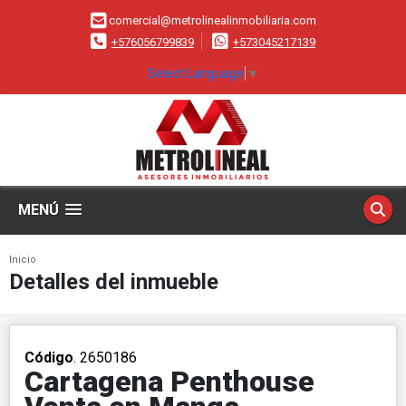
comercial@metrolinealinmobiliaria.com
+576056799839
+573045217139
Select Language
▼
MENÚ
Inicio
Detalles del inmueble
Código
. 2650186
Cartagena Penthouse