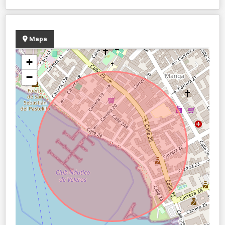
Mapa
+
−