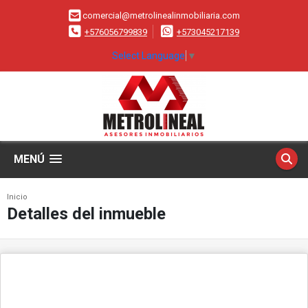
comercial@metrolinealinmobiliaria.com
+576056799839
+573045217139
Select Language
▼
MENÚ
Inicio
Detalles del inmueble