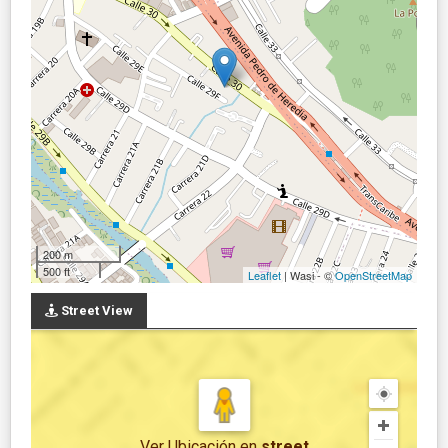
200 m
500 ft
Leaflet
| Wasi - ©
OpenStreetMap
Street View
Ver Ubicación
en
street