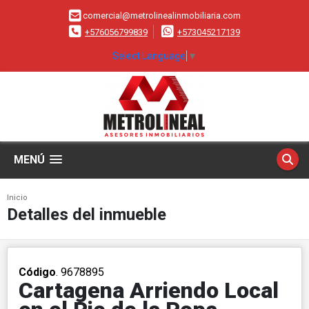
comercial@metrolinealinmobiliaria.com
+576056799839
+573045217139
Select Language
▼
MENÚ
Inicio
Detalles del inmueble
Código
. 9678895
Cartagena Arriendo Local