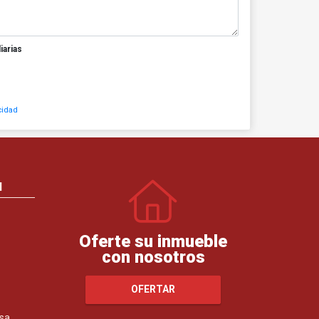
iarias
cidad
N
Oferte su inmueble
con nosotros
OFERTAR
sa