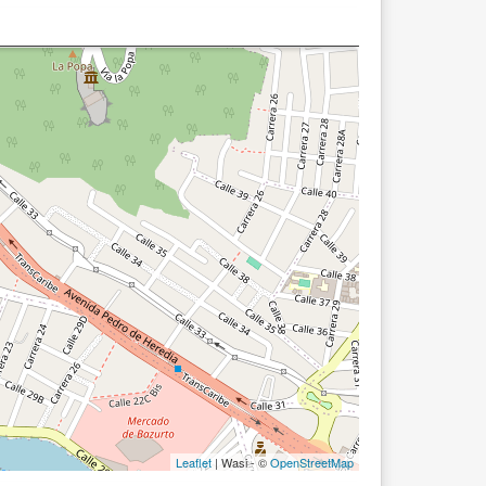
Leaflet
| Wasi - ©
OpenStreetMap