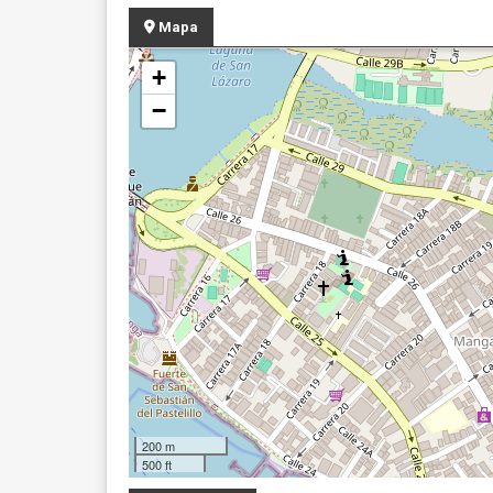
Mapa
+
−
200 m
500 ft