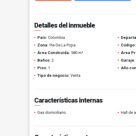
Detalles del inmueble
País:
Colombia
Depart
Zona:
Pie De La Popa
Código:
Área Construida:
580 m²
Área Pr
Baños:
2
Garaje:
Piso:
1
Año con
Tipo de negocio:
Venta
Características internas
Gas domiciliario
Hall de 