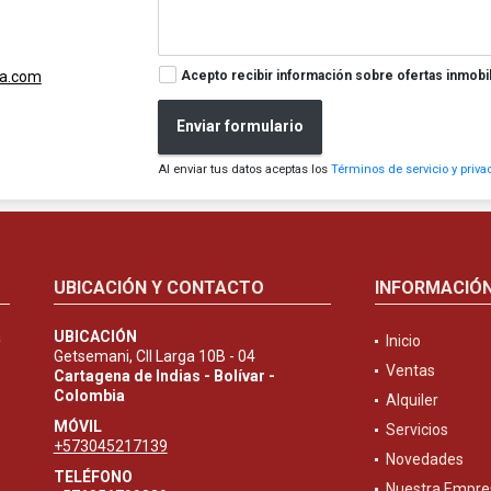
Acepto recibir información sobre ofertas inmobil
ia.com
Enviar formulario
Al enviar tus datos aceptas los
Términos de servicio y priva
UBICACIÓN Y CONTACTO
INFORMACIÓ
a
UBICACIÓN
Inicio
Getsemani, Cll Larga 10B - 04
Ventas
Cartagena de Indias - Bolívar -
Colombia
Alquiler
MÓVIL
Servicios
+573045217139
Novedades
TELÉFONO
Nuestra Empre