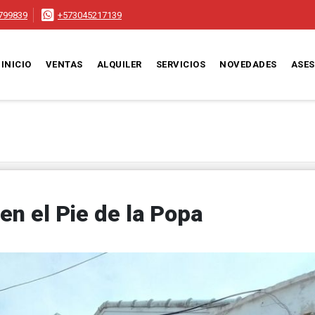
799839
+573045217139
INICIO
VENTAS
ALQUILER
SERVICIOS
NOVEDADES
ASE
n el Pie de la Popa