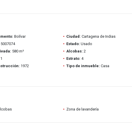
amento:
Bolívar
Ciudad:
Cartagena de Indias
5007074
Estado:
Usado
ivada:
580 m²
Alcobas:
2
1
Estrato:
4
strucción:
1972
Tipo de inmueble:
Casa
alcobas
Zona de lavandería