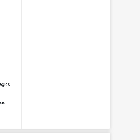
legios
cio