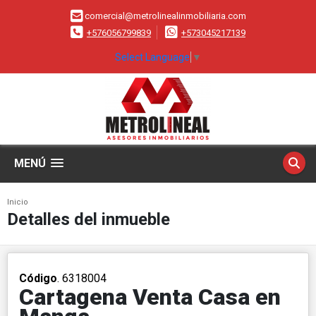
comercial@metrolinealinmobiliaria.com
+576056799839
+573045217139
Select Language
▼
MENÚ
Inicio
Detalles del inmueble
Código
. 6318004
Cartagena Venta Casa en