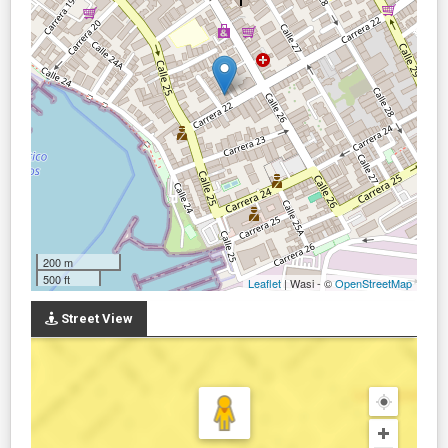
200 m
500 ft
Leaflet
| Wasi - ©
OpenStreetMap
Street View