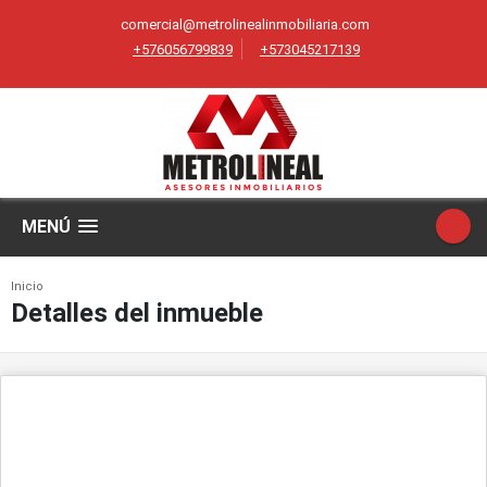
comercial@metrolinealinmobiliaria.com
+576056799839
+573045217139
MENÚ
Inicio
Detalles del inmueble