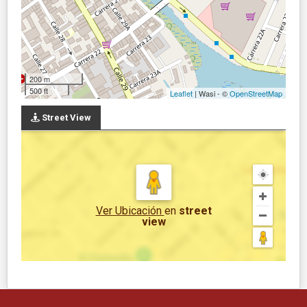
200 m
500 ft
Leaflet
| Wasi - ©
OpenStreetMap
Street View
Ver Ubicación
en
street
view