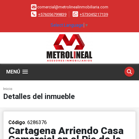
comercial@metrolinealinmobiliaria.com
+576056799839
+573045217139
Select Language
▼
MENÚ
Inicio
Detalles del inmueble
Código
. 6286376
Cartagena Arriendo Casa