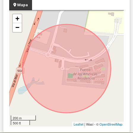
Mapa
+
−
200 m
500 ft
Leaflet
| Wasi - ©
OpenStreetMap