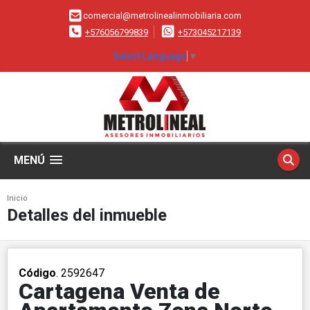
comercial@metrolinealinmobiliaria.com
+576056799839
+573045217139
Select Language
▼
MENÚ
Inicio
Detalles del inmueble
Código
. 2592647
Cartagena Venta de