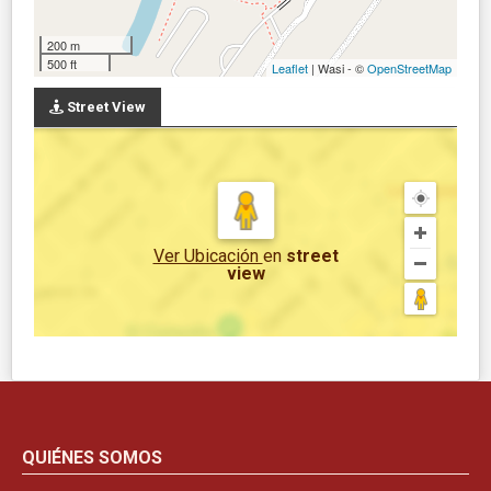
200 m
500 ft
Leaflet
| Wasi - ©
OpenStreetMap
Street View
Ver Ubicación
en
street
view
QUIÉNES SOMOS