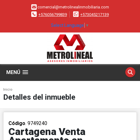
comercial@metrolinealinmobiliaria.com
+576056799839
+573045217139
Select Language
▼
MENÚ
Inicio
Detalles del inmueble
Código
. 9749240
Cartagena Venta