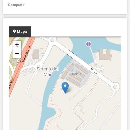
Compartir:
Mapa
+
−