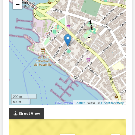
−
200 m
500 ft
Leaflet
| Wasi - ©
OpenStreetMap
Street View