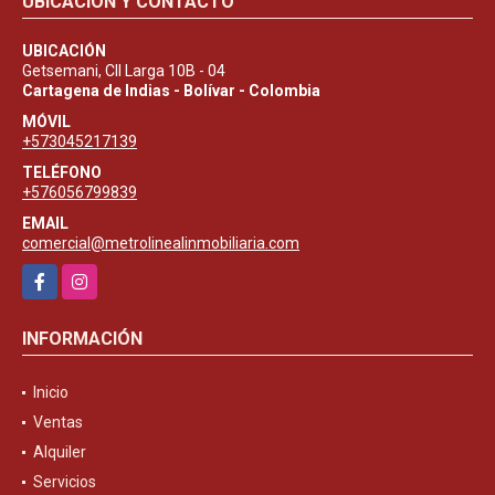
UBICACIÓN Y CONTACTO
UBICACIÓN
Getsemani, Cll Larga 10B - 04
Cartagena de Indias - Bolívar - Colombia
MÓVIL
+573045217139
TELÉFONO
+576056799839
EMAIL
comercial@metrolinealinmobiliaria.com
Facebook
Instagram
INFORMACIÓN
Inicio
Ventas
Alquiler
Servicios