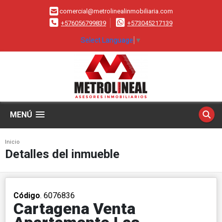
comercial@metrolinealinmobiliaria.com
+576056799839
+573045217139
Select Language
▼
MENÚ
Inicio
Detalles del inmueble
Código
. 6076836
Cartagena Venta