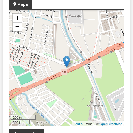
Mapa
+
−
200 m
500 ft
Leaflet
| Wasi - ©
OpenStreetMap