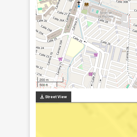
200 m
500 ft
Street View