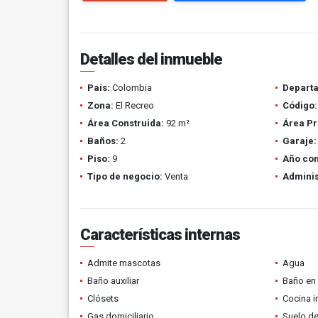
Detalles del inmueble
País:
Colombia
Depart
Zona:
El Recreo
Código:
Área Construida:
92 m²
Área Pr
Baños:
2
Garaje:
Piso:
9
Año con
Tipo de negocio:
Venta
Adminis
Características internas
Admite mascotas
Agua
Baño auxiliar
Baño en 
Clósets
Cocina i
Gas domiciliario
Suelo de