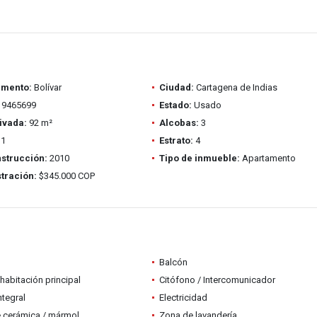
amento:
Bolívar
Ciudad:
Cartagena de Indias
9465699
Estado:
Usado
ivada:
92 m²
Alcobas:
3
1
Estrato:
4
strucción:
2010
Tipo de inmueble:
Apartamento
tración:
$345.000 COP
Balcón
habitación principal
Citófono / Intercomunicador
ntegral
Electricidad
 cerámica / mármol
Zona de lavandería