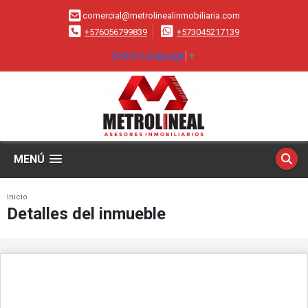
comercial@metrolinealinmobiliaria.com
+576056799839
+573045217139
Select Language
▼
MENÚ
Inicio
Detalles del inmueble