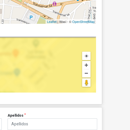
Leaflet
| Wasi - ©
OpenStreetMap
*
Apellidos