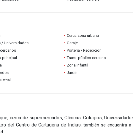
r
Cerca zona urbana
 / Universidades
Garaje
 cercanos
Portería / Recepción
a principal
Trans. público cercano
ia
Zona infantil
erdes
Jardín
ustrial
que, cerca de supermercados, Clínicas, Colegios, Universidades
tos del Centro de Cartagena de Indias;
también se encuentra a
ad.