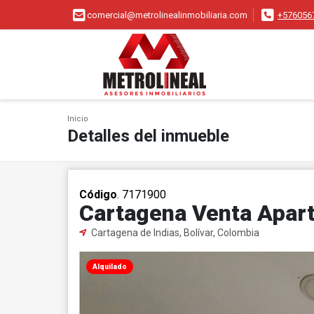
comercial@metrolinealinmobiliaria.com
+576056
Inicio
Detalles del inmueble
Código
. 7171900
Cartagena Venta Apar
Cartagena de Indias, Bolívar, Colombia
Alquilado