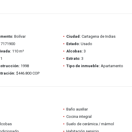
amento:
Bolívar
Ciudad:
Cartagena de Indias
7171900
Estado:
Usado
ivada:
110 m²
Alcobas:
3
1
Estrato:
3
strucción:
1998
Tipo de inmueble:
Apartamento
tración:
$446.800 COP
Baño auxiliar
Cocina integral
alcobas
Suelo de cerámica / mármol
ondicionado
Habitación servicio