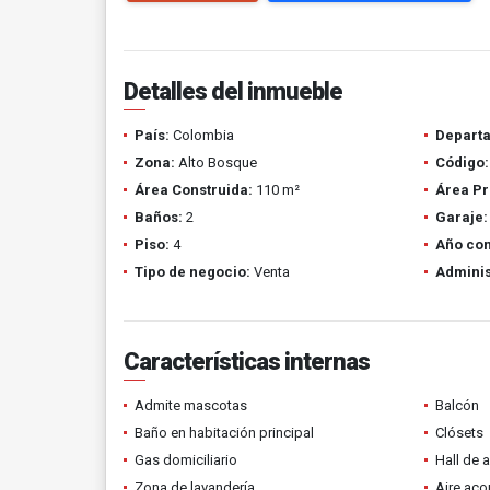
Detalles del inmueble
País:
Colombia
Depart
Zona:
Alto Bosque
Código:
Área Construida:
110 m²
Área Pr
Baños:
2
Garaje:
Piso:
4
Año con
Tipo de negocio:
Venta
Adminis
Características internas
Admite mascotas
Balcón
Baño en habitación principal
Clósets
Gas domiciliario
Hall de 
Zona de lavandería
Aire ac