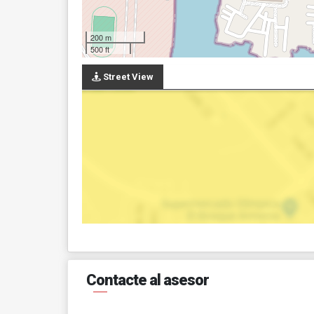
200 m
500 ft
Street View
Contacte al asesor