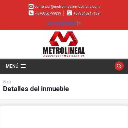
comercial@metrolinealinmobiliaria.com
+576056799839
+573045217139
Select Language
▼
MENÚ
Inicio
Detalles del inmueble