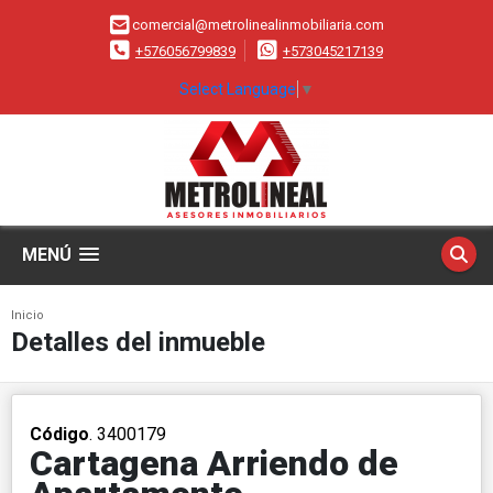
comercial@metrolinealinmobiliaria.com
+576056799839
+573045217139
Select Language
▼
MENÚ
Inicio
Detalles del inmueble
Código
. 3400179
Cartagena Arriendo de